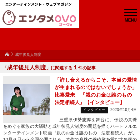
MENU
成年後見人制度
成年後見人制度
１
「
」に関連する
件の記事
「許し合えるからこそ、本当の愛情
が生まれるのではないでしょうか」
比嘉愛未 『親のお金は誰のもの
法定相続人』【インタビュー】
2023年10月4日
インタビュー
三重県伊勢志摩を舞台に、伝説の真珠
をめぐる家族の大騒動と成年後見人制度の問題を描くハートフルエ
ンターテインメント映画『親のお金は誰のもの 法定相続人』が、
10月６日から全国公開される。本作で真珠の養殖業を営む大亀家の