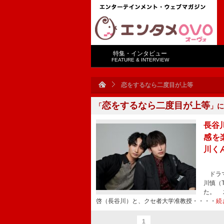
特集・インタビュー
FEATURE & INTERVIEW
恋をするなら二度目が上等
恋をするなら二度目が上等
「
」に
長谷
感を
川く
ドラマ
川慎（
た。 
啓（長谷川）と、クセ者大学准教授・・・・
続
1