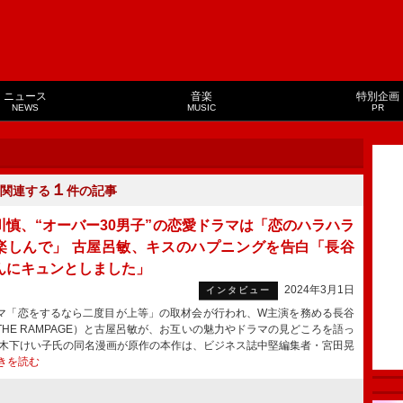
ニュース
音楽
特別企画
NEWS
MUSIC
PR
１
関連する
件の記事
川慎、“オーバー30男子”の恋愛ドラマは「恋のハラハラ
楽しんで」 古屋呂敏、キスのハプニングを告白「長谷
んにキュンとしました」
2024年3月1日
インタビュー
「恋をするなら二度目が上等」の取材会が行われ、W主演を務める長谷
THE RAMPAGE）と古屋呂敏が、お互いの魅力やドラマの見どころを語っ
木下けい子氏の同名漫画が原作の本作は、ビジネス誌中堅編集者・宮田晃
きを読む