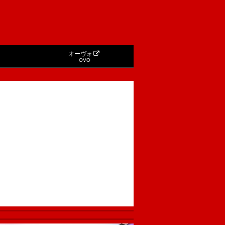
オーヴォ
OVO