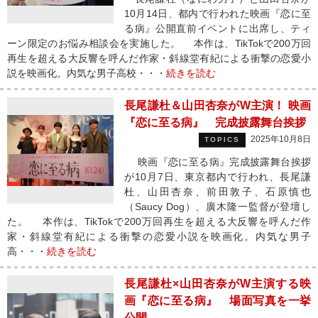
10月14日、都内で行われた映画『恋に至
る病』公開直前イベントに出席し、ティ
ーン限定のお悩み相談会を実施した。 本作は、TikTokで200万回
再生を超える大反響を呼んだ作家・斜線堂有紀による衝撃の恋愛小
説を映画化。内気な男子高校・・・
続きを読む
長尾謙杜＆山田杏奈がW主演！ 映画
『恋に至る病』 完成披露舞台挨拶
2025年10月8日
TOPICS
映画『恋に至る病』完成披露舞台挨拶
が10月7日、東京都内で行われ、長尾謙
杜、山田杏奈、前田敦子、石原慎也
（Saucy Dog）、廣木隆一監督が登壇し
た。 本作は、TikTokで200万回再生を超える大反響を呼んだ作
家・斜線堂有紀による衝撃の恋愛小説を映画化。内気な男子
高・・・
続きを読む
長尾謙杜×山田杏奈がW主演する映
画『恋に至る病』 場面写真を一挙
公開