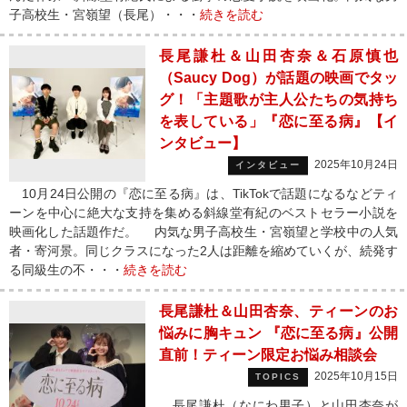
子高校生・宮嶺望（長尾）・・・
続きを読む
長尾謙杜＆山田杏奈＆石原慎也
（Saucy Dog）が話題の映画でタッ
グ！「主題歌が主人公たちの気持ち
を表している」『恋に至る病』【イ
ンタビュー】
2025年10月24日
インタビュー
10月24日公開の『恋に至る病』は、TikTokで話題になるなどティ
ーンを中心に絶大な支持を集める斜線堂有紀のベストセラー小説を
映画化した話題作だ。 内気な男子高校生・宮嶺望と学校中の人気
者・寄河景。同じクラスになった2人は距離を縮めていくが、続発す
る同級生の不・・・
続きを読む
長尾謙杜＆山田杏奈、ティーンのお
悩みに胸キュン 『恋に至る病』公開
直前！ティーン限定お悩み相談会
2025年10月15日
TOPICS
長尾謙杜（なにわ男子）と山田杏奈が