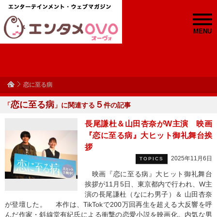
MENU
恋に至る病
恋に至る病
５
「
」に関連する
件の記事
長尾謙杜＆山田杏奈がW主演 映画
『恋に至る病』大ヒット御礼舞台挨
拶
2025年11月6日
TOPICS
映画『恋に至る病』大ヒット御礼舞台
挨拶が11月5日、東京都内で行われ、W主
演の長尾謙杜（なにわ男子）＆ 山田杏奈
が登壇した。 本作は、TikTokで200万回再生を超える大反響を呼
んだ作家・斜線堂有紀氏による衝撃の恋愛小説を映画化。内気な男