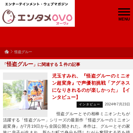
MENU
怪盗グルー
怪盗グルー
１
「
」に関連する
件の記事
児玉すみれ、『怪盗グルーのミニオ
ン超変身』で声優初挑戦「アグネス
になりきれるのが楽しかった」【イ
ンタビュー】
2024年7月23日
インタビュー
怪盗グルーとその相棒ミニオンたちが
活躍する「怪盗グルー」シリーズの最新作『怪盗グルーのミニオン
超変身』が7月19日から全国公開された。本作は、グルーとその家
族に息子が生まれ、新たな町で身分を隠しながら奮闘する姿を描