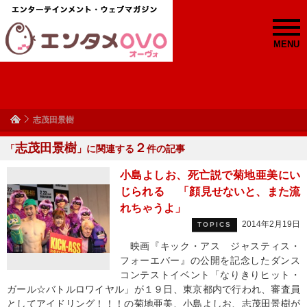
MENU
志茂田景樹
志茂田景樹
２
「
」に関連する
件の記事
小島よしお、死亡説で菊地亜美にい
じられる 「顔見せないと、また流
れちゃうよ」
2014年2月19日
TOPICS
映画『キック・アス ジャスティス・
フォーエバー』の公開を記念したダンス
コンテストイベント「なりきりヒット・
ガール☆バトルロワイヤル」が１９日、東京都内で行われ、審査員
としてアイドリング！！！の菊地亜美、小島よしお、志茂田景樹が