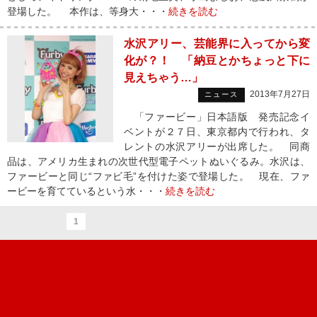
登場した。 本作は、等身大・・・
続きを読む
水沢アリー、芸能界に入ってから変
化が？！ 「納豆とかちょっと下に
見えちゃう…」
2013年7月27日
ニュース
「ファービー」日本語版 発売記念イ
ベントが２７日、東京都内で行われ、タ
レントの水沢アリーが出席した。 同商
品は、アメリカ生まれの次世代型電子ペットぬいぐるみ。水沢は、
ファービーと同じ“ファビ毛”を付けた姿で登場した。 現在、ファ
ービーを育てているという水・・・
続きを読む
1