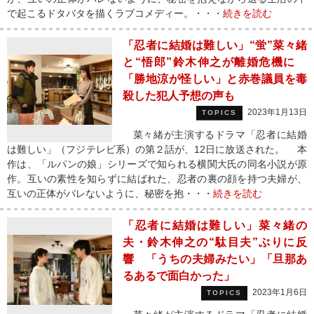
で起こるドタバタを描くラブコメディー。・・・
続きを読む
「忍者に結婚は難しい」“蛍”菜々緒
と“悟郎”鈴木伸之が離婚危機に
「勝地涼が怪しい」と赤巻議員を毒
殺した犯人予想の声も
2023年1月13日
TOPICS
菜々緒が主演するドラマ「忍者に結婚
は難しい」（フジテレビ系）の第２話が、12日に放送された。 本
作は、「ルパンの娘」シリーズで知られる横関大氏の同名小説が原
作。互いの素性を知らずに結ばれた、忍者の裏の顔を持つ夫婦が、
互いの正体がバレないように、秘密を抱・・・
続きを読む
「忍者に結婚は難しい」菜々緒の
夫・鈴木伸之の“駄目夫”ぶりに反
響 「うちの夫婦みたい」「旦那あ
るあるで面白かった」
2023年1月6日
TOPICS