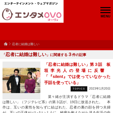
MENU
忍者に結婚は難しい
忍者に結婚は難しい
３
「
」に関連する
件の記事
「忍者に結婚は難しい」第３話 板
垣李光人の登場に反響
「『silent』では使っていなかった
手話を使っている」
2023年1月20日
TOPICS
菜々緒が主演するドラマ「忍者に結婚
は難しい」（フジテレビ系）の第３話が、19日に放送された。 本
作は、互いの素性を知らずに結ばれた、忍者の裏の顔を持つ夫婦
が、互いの正体がバレないように、秘密を抱えながら送る生活の中