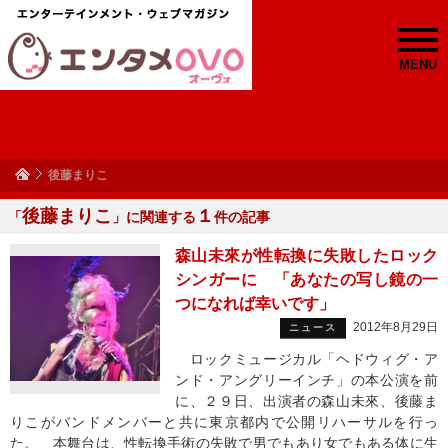
MENU
後藤まりこ
後藤まりこ
１
「
」に関連する
件の記事
森山未來が性転換に失敗したロック
シンガーに 「あなたの写し鏡の一
つになれば幸いです」
2012年8月29日
ニュース
ロックミュージカル「ヘドウィグ・ア
ンド・アングリーインチ」の本公演を前
に、２９日、出演者の森山未來、後藤ま
りこがバンドメンバーと共に東京都内で公開リハーサルを行っ
た。 本舞台は、性転換手術の失敗で男でもあり女でもある体に生