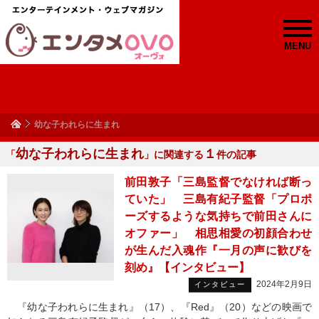
MENU
幼な子われらに生まれ
幼な子われらに生まれ
１
「
」に関連する
件の記事
前田敦子「三島監督でなければ断っ
ていた」 三島有紀子監督「プロポ
ーズするような気持ちで前田さんに
オファー」 相思相愛の初顔合わせ
が生んだ入魂作『一月の声に歓びを
刻め』【インタビュー】
2024年2月9日
インタビュー
『幼な子われらに生まれ』（17）、『Red』（20）などの映画で