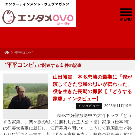
MENU
平平コンビ
平平コンビ
１
「
」に関連する
件の記事
山田裕貴 本多忠勝の最期に「僕が
演じてきた忠勝の思いが伝わった」
役を生きた長期の撮影【「どうする
家康」インタビュー】
2023年11月19日
インタビュー
NHKで好評放送中の大河ドラマ「どう
する家康」。関ヶ原の戦いに勝利した主人公・徳川家康（松本潤）
は征夷大将軍に就任し、江戸幕府を開いた。こうして戦国乱世が終
わりに近づく一方で、若い頃から家康を支え、数多の戦を潜り抜け