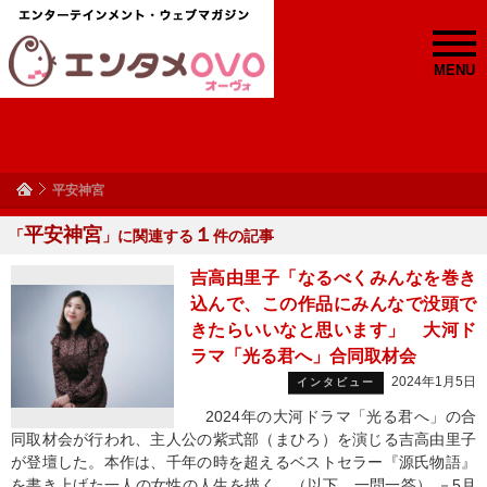
MENU
平安神宮
平安神宮
１
「
」に関連する
件の記事
吉高由里子「なるべくみんなを巻き
込んで、この作品にみんなで没頭で
きたらいいなと思います」 大河ド
ラマ「光る君へ」合同取材会
2024年1月5日
インタビュー
2024年の大河ドラマ「光る君へ」の合
同取材会が行われ、主人公の紫式部（まひろ）を演じる吉高由里子
が登壇した。本作は、千年の時を超えるベストセラー『源氏物語』
を書き上げた一人の女性の人生を描く。（以下、一問一答） －5月