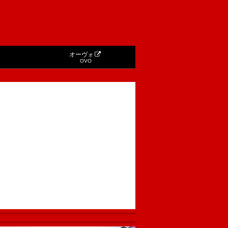
オーヴォ
OVO