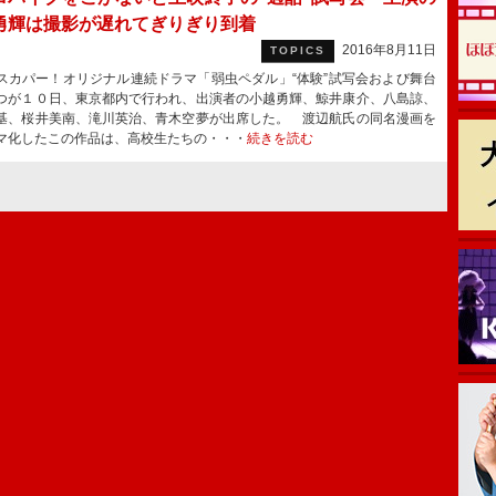
勇輝は撮影が遅れてぎりぎり到着
2016年8月11日
TOPICS
カパー！オリジナル連続ドラマ「弱虫ペダル」“体験”試写会および舞台
つが１０日、東京都内で行われ、出演者の小越勇輝、鯨井康介、八島諒、
基、桜井美南、滝川英治、青木空夢が出席した。 渡辺航氏の同名漫画を
マ化したこの作品は、高校生たちの・・・
続きを読む