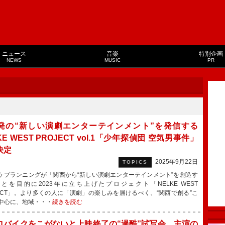
ニュース
音楽
特別企画
NEWS
MUSIC
PR
発の“新しい演劇エンターテインメント”を発信する
KE WEST PROJECT vol.1「少年探偵団 空気男事件」
決定
2025年9月22日
TOPICS
プランニングが「関西から“新しい演劇エンターテインメント”を創造す
とを目的に2023年に立ち上げたプロジェクト「NELKE WEST
JECT」。より多くの人に「演劇」の楽しみを届けるべく、“関西で創る”こ
中心に、地域・・・
続きを読む
ロバイクをこがないと上映終了の“過酷”試写会 主演の