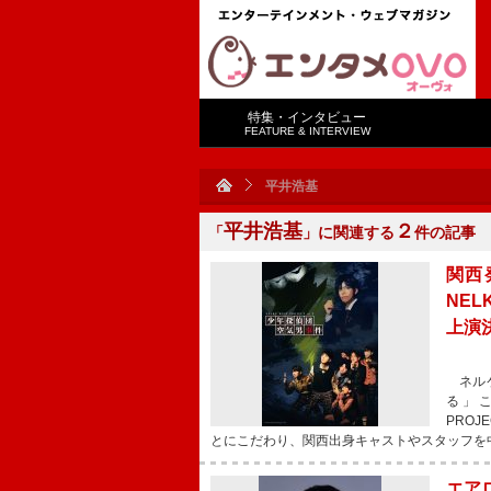
特集・インタビュー
FEATURE & INTERVIEW
平井浩基
平井浩基
２
「
」に関連する
件の記事
関西
NEL
上演
ネルケ
る」こ
PRO
とにこだわり、関西出身キャストやスタッフを
エア