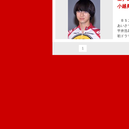
小越
ＢＳス
あいさ
平井浩
初ドラ
1