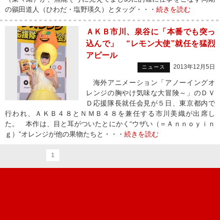
の鶸田道人（ひわだ・塩野瑛久）とタッグ・・・
続きを読む
ＡＫＢ市川、泉谷に「本番でも突っ
込んで」 “レモン大使”就任を猛烈
アピール
2013年12月5日
ニュース
海外アニメーション「アノーイングオ
レンジの胸やけ気味な大冒険～」のＤＶ
Ｄ応援隊長就任会見が５日、東京都内で
行われ、ＡＫＢ４８とＮＭＢ４８を兼任する市川美織が出席し
た。 本作は、目と耳がついたとにかく“ウザい（＝Ａｎｎｏｙｉｎ
ｇ）”オレンジが他の果物たちと・・・
続きを読む
1