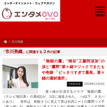
MENU
市川美織
市川美織
２
「
」に関連する
件の記事
「無能の鷹」“雉谷”工藤阿須加”の
涙と“鷹野”菜々緒マジックでまたも
や奇跡 「ピッタリすぎて最高。菜々
緒の適材適所」
2024年11月4日
TOPICS
菜々緒が主演するドラマ「無能の鷹」
（テレビ朝日系）の第4話が、1日に放送された。（※以下、ネタバ
レあり） 本作は、有能そうに見えて実は社内ニートの鷹野ツメ子
（菜々緒）が、無能そうに見えてまじめに的確に仕事をこなす同期