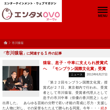
MENU
市川猿翁
市川猿翁
１
「
」に関連する
件の記事
猿翁、息子・中車に支えられ授賞式
へ 「モンブラン国際文化賞」受賞
2013年6月27日
ニュース
「第２２回モンブラン国際文化賞」授
賞式が２７日、東京都内で行われ、受賞
者として市川猿翁、受賞者代理人として
息子の市川中車（俳優の香川照之）らが
出席した。 あらゆる芸術の分野で若い才能の育成に尽力・支援し
た人物に対し、その栄誉をたたえて贈られる同賞。今年・・・
続き