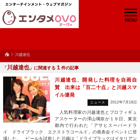
MENU
川越達也
川越達也
１
「
」に関連する
件の記事
川越達也、開発した料理を自画自
賛 出来は「百二十点」と川越スマ
イル連発
2012年7月18日
ニュース
人気料理家の川越達也とプロフィギュ
アスケーターの澤山璃奈が１９日、東京
都内で行われた「アサヒスーパードラ
イ ドライブラック エクストラコールド」の発表会イベントに登
場した。 ビールを試飲した川越は「ドライブラックはイタリアン