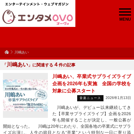
MENU
川嶋あい
川嶋あい
４
「
」に関連する
件の記事
川嶋あい、卒業式サプライズライブ
企画を2026年も実施 全国の学校を
対象に公募スタート
2026年1月13日
音楽ニュース
川嶋あいが、デビュー以来継続してき
た【卒業サプライズライブ】企画を2026
年も開催することが決定し、一般公募が
開始となった。 川嶋は20年にわたり、全国各地の卒業式にサプラ
イズ出演し、人生の節目となる“卒業”という特別な一日に寄り添