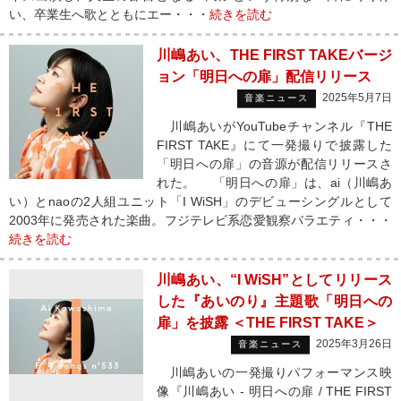
い、卒業生へ歌とともにエー・・・
続きを読む
川嶋あい、THE FIRST TAKEバージ
ョン「明日への扉」配信リリース
2025年5月7日
音楽ニュース
川嶋あいがYouTubeチャンネル『THE
FIRST TAKE』にて一発撮りで披露した
「明日への扉」の音源が配信リリースさ
れた。 「明日への扉」は、ai（川嶋あ
い）とnaoの2人組ユニット「I WiSH」のデビューシングルとして
2003年に発売された楽曲。フジテレビ系恋愛観察バラエティ・・・
続きを読む
川嶋あい、“I WiSH”としてリリース
した『あいのり』主題歌「明日への
扉」を披露 ＜THE FIRST TAKE＞
2025年3月26日
音楽ニュース
川嶋あいの一発撮りパフォーマンス映
像『川嶋あい - 明日への扉 / THE FIRST