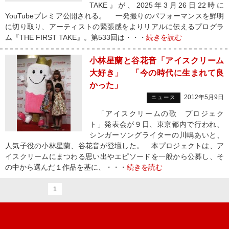
TAKE』が、2025年3月26日22時に
YouTubeプレミア公開される。 一発撮りのパフォーマンスを鮮明
に切り取り、アーティストの緊張感をよりリアルに伝えるプログラ
ム『THE FIRST TAKE』。第533回は・・・
続きを読む
小林星蘭と谷花音「アイスクリーム
大好き」 「今の時代に生まれて良
かった」
2012年5月9日
ニュース
「アイスクリームの歌 プロジェク
ト」発表会が９日、東京都内で行われ、
シンガーソングライターの川嶋あいと、
人気子役の小林星蘭、谷花音が登壇した。 本プロジェクトは、ア
イスクリームにまつわる思い出やエピソードを一般から公募し、そ
の中から選んだ１作品を基に、・・・
続きを読む
1