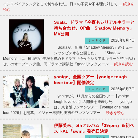
インスパイアソングとして制作された。日々の不安や不条理に対して …
続きを
読む
Soala、ドラマ『今夜もシリアルキラーと
待ち合わせ』OP曲「Shadow Memory」
MV公開
2026年8月7日
Ｊ－ＰＯＰ
Soalaが、新曲「Shadow Memory」のミュー
ジックビデオを公開した。 「Shadow
Memory」は、横山裕が主演を務めるドラマ『今夜もシリアルキラーと待ち合わ
せ』のオープニング曲。同ドラマは講談社『good!アフタヌーン …
続きを読む
yonige、全国ツアー【yonige tough
love tour】開催決定
2026年8月7日
Ｊ－ＰＯＰ
yonigeが、11月からの全国ツアー【yonige
tough love tour】の開催を発表した。 yonige
は、東名阪ワンマンツアー【yonige one man
tour 2026】を開幕。メジャー再契約後初のワンマンツアー …
続きを読む
伊藤美来、5thアルバム『39rpm』＆初ベ
ストAL『swirl』発売日決定
2026年8月7日
Ｊ－ＰＯＰ