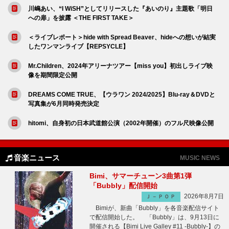
川嶋あい、“I WiSH”としてリリースした『あいのり』主題歌「明日
への扉」を披露 ＜THE FIRST TAKE＞
＜ライブレポート＞hide with Spread Beaver、hideへの想いが結実
したワンマンライブ【REPSYCLE】
Mr.Children、2024年アリーナツアー【miss you】初出しライブ映
像を期間限定公開
DREAMS COME TRUE、【ウラワン 2024/2025】Blu-ray＆DVDと
写真集が6月同時発売決定
hitomi、自身初の日本武道館公演（2002年開催）のフル尺映像公開
音楽ニュース
MUSIC NEWS
Bimi、サマーチューン3曲第1弾
「Bubbly」配信開始
2026年8月7日
Ｊ－ＰＯＰ
Bimiが、新曲「Bubbly」を各音楽配信サイト
で配信開始した。 「Bubbly」は、9月13日に
開催される【Bimi Live Galley #11 -Bubbly-】の