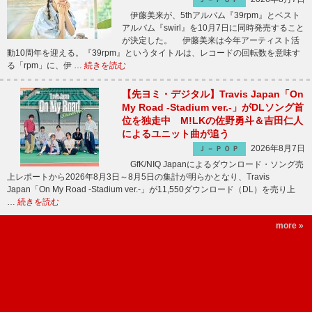
伊藤美来が、5thアルバム『39rpm』とベスト
アルバム『swirl』を10月7日に同時発売すること
が決定した。 伊藤美来は今年アーティスト活
動10周年を迎える。『39rpm』というタイトルは、レコードの回転数を意味す
る「rpm」に、伊 …
続きを読む
【先ヨミ・デジタル】Travis Japan「On
My Road -Stadium ver.-」がDLソング首
位を独走中 M!LKの佐野勇斗＆吉田仁人
によるユニット曲が追う
2026年8月7日
Ｊ－ＰＯＰ
GfK/NIQ Japanによるダウンロード・ソング売
上レポートから2026年8月3日～8月5日の集計が明らかとなり、Travis
Japan「On My Road -Stadium ver.-」が11,550ダウンロード（DL）を売り上
…
続きを読む
more »