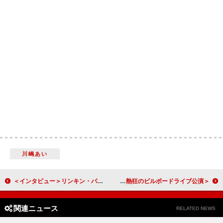
川嶋あい
＜インタビュー＞リンキン・パーク、「Let You Fade」を含む『フロム・ゼロ』DX版収録曲の制作秘話を明かす
＜ライブレポート＞ユッコ・ミラー feat. H ZETTRIO──異才同士が火花を散らす、話題のコラボ作『LINK』を携えた熱狂のビルボードライブ公演
関連ニュース
RELATED NEWS