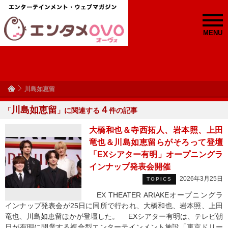
MENU
川島如恵留
川島如恵留
４
「
」に関連する
件の記事
大橋和也＆寺西拓人、岩本照、上田
竜也＆川島如恵留らがそろって登壇
「EXシアター有明」オープニングラ
インナップ発表会開催
2026年3月25日
TOPICS
EX THEATER ARIAKEオープニングラ
インナップ発表会が25日に同所で行われ、大橋和也、岩本照、上田
竜也、川島如恵留ほかが登壇した。 EXシアター有明は、テレビ朝
日が有明に開業する複合型エンターテインメント施設「東京ドリー