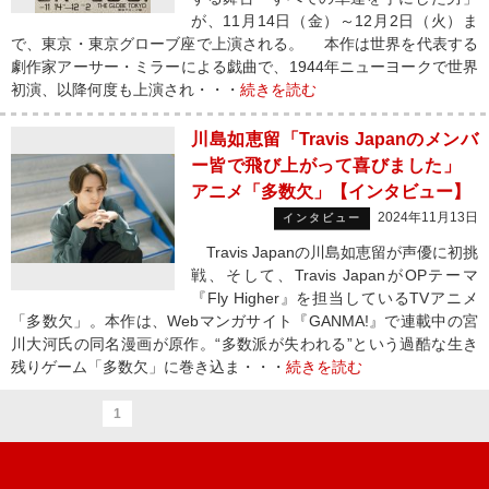
が、11⽉14⽇（⾦）～12⽉2⽇（⽕）ま
で、東京・東京グローブ座で上演される。 本作は世界を代表する
劇作家アーサー・ミラーによる戯曲で、1944年ニューヨークで世界
初演、以降何度も上演され・・・
続きを読む
川島如恵留「Travis Japanのメンバ
ー皆で飛び上がって喜びました」
アニメ「多数欠」【インタビュー】
2024年11月13日
インタビュー
Travis Japanの川島如恵留が声優に初挑
戦、そして、Travis JapanがOPテーマ
『Fly Higher』を担当しているTVアニメ
「多数欠」。本作は、Webマンガサイト『GANMA!』で連載中の宮
川大河氏の同名漫画が原作。“多数派が失われる”という過酷な生き
残りゲーム「多数欠」に巻き込ま・・・
続きを読む
1