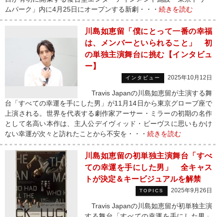
ムパーク」内に4月25日にオープンする新劇・・・
続きを読む
川島如恵留「僕にとって一番の幸福
は、メンバーといられること」 初
の単独主演舞台に挑む【インタビュ
ー】
2025年10月12日
インタビュー
Travis Japanの川島如恵留が主演する舞
台「すべての幸運を手にした男」が11月14日から東京グローブ座で
上演される。世界を代表する劇作家アーサー・ミラーの初期の名作
として名高い本作は、主人公デイヴィッド・ビーヴスに思いもかけ
ない幸運が次々と訪れたことから不安を・・・
続きを読む
川島如恵留の初単独主演舞台「すべ
ての幸運を⼿にした男」 全キャス
トが決定＆キービジュアルを解禁
2025年9月26日
TOPICS
Travis Japanの川島如恵留が初単独主演
する舞台「すべての幸運を⼿にした男」