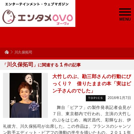
MENU
川久保拓司
川久保拓司
１
「
」に関連する
件の記事
大竹しのぶ、勘三郎さんの行動にび
っくり？ 借りたままの本「実はピ
ン子さんのでした」
2016年1月7日
TOPICS
舞台「ピアフ」の製作発表記者会見が
７日、東京都内で行われ、主演の大竹し
のぶをはじめ、梅沢昌代、彩輝なお、伊
礼彼方、川久保拓司が出席した。この作品は、フランスのシャンソ
ン歌手エディット・ピアフの激動の半生を描いたもの。２０１１年