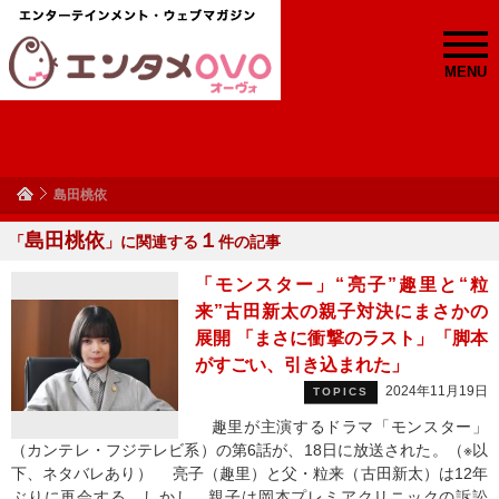
MENU
島田桃依
島田桃依
１
「
」に関連する
件の記事
「モンスター」“亮子”趣里と“粒
来”古田新太の親子対決にまさかの
展開 「まさに衝撃のラスト」「脚本
がすごい、引き込まれた」
2024年11月19日
TOPICS
趣里が主演するドラマ「モンスター」
（カンテレ・フジテレビ系）の第6話が、18日に放送された。（※以
下、ネタバレあり） 亮子（趣里）と父・粒来（古田新太）は12年
ぶりに再会する。しかし、親子は岡本プレミアクリニックの訴訟