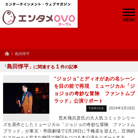
MENU
島田惇平
島田惇平
１
「
」に関連する
件の記事
“ジョジョ”とディオがあの名シーン
を目の前で再現 ミュージカル「ジ
ョジョの奇妙な冒険 ファントムブ
ラッド」公演リポート
2024年3月19日
TOPICS
荒木飛呂彦氏の大人気コミックシリー
ズを原作としたミュージカル「ジョジョの奇妙な冒険 ファントム
ブラッド」が東京・帝国劇場で2月28日に千穐楽を迎えた。圧倒的
なスケールと壮大な物語で物語をつづる本公演をリポートする。