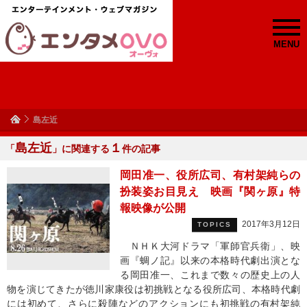
MENU
島左近
島左近
１
「
」に関連する
件の記事
岡田准一、役所広司、有村架純らの
扮装姿お目見え 映画『関ヶ原』特
報映像が公開
2017年3月12日
TOPICS
ＮＨＫ大河ドラマ「軍師官兵衛」、映
画『蜩ノ記』以来の本格時代劇出演とな
る岡田准一、これまで数々の歴史上の人
物を演じてきたが徳川家康役は初挑戦となる役所広司、本格時代劇
には初めて、さらに殺陣などのアクションにも初挑戦の有村架純