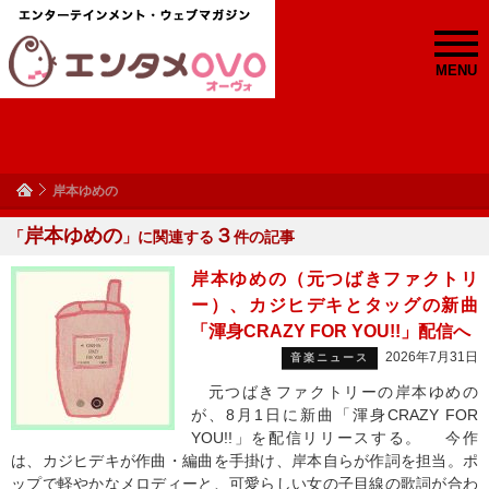
MENU
岸本ゆめの
岸本ゆめの
３
「
」に関連する
件の記事
岸本ゆめの（元つばきファクトリ
ー）、カジヒデキとタッグの新曲
「渾身CRAZY FOR YOU!!」配信へ
2026年7月31日
音楽ニュース
元つばきファクトリーの岸本ゆめの
が、8月1日に新曲「渾身CRAZY FOR
YOU!!」を配信リリースする。 今作
は、カジヒデキが作曲・編曲を手掛け、岸本自らが作詞を担当。ポ
ップで軽やかなメロディーと、可愛らしい女の子目線の歌詞が合わ