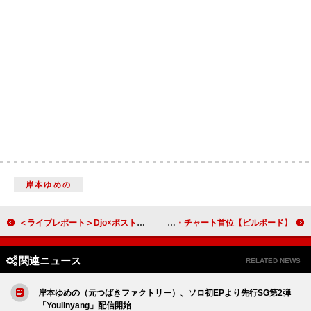
岸本ゆめの
＜ライブレポート＞Djo×ポスト・アニマル、光と残響そして再会 音が紡いだツアー最終章
【ビルボード】Snow Man『音故知新』、4作連続初週ミリオン突破で堂々のアルバム・セールス・チャート首位
関連ニュース
RELATED NEWS
岸本ゆめの（元つばきファクトリー）、ソロ初EPより先行SG第2弾
「Youlinyang」配信開始