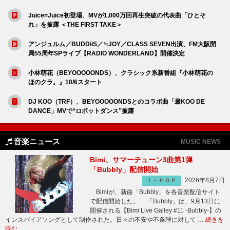
Juice=Juice初登場、MVが1,000万回再生突破の代表曲「ひとそ
れ」を披露 ＜THE FIRST TAKE＞
アンジュルム／BUDDiiS／≒JOY／CLASS SEVEN出演、FM大阪開
局55周年SPライブ【RADIO WONDERLAND】開催決定
小林萌花（BEYOOOOONDS）、クラシック系新番組『小林萌花の
ほのクラ。』10/6スタート
DJ KOO（TRF）、BEYOOOOONDSとのコラボ曲「最KOO DE
DANCE」MVで“ロボットダンス”披露
音楽ニュース
MUSIC NEWS
Bimi、サマーチューン3曲第1弾
「Bubbly」配信開始
2026年8月7日
Ｊ－ＰＯＰ
Bimiが、新曲「Bubbly」を各音楽配信サイト
で配信開始した。 「Bubbly」は、9月13日に
開催される【Bimi Live Galley #11 -Bubbly-】の
インスパイアソングとして制作された。日々の不安や不条理に対して …
続きを
読む