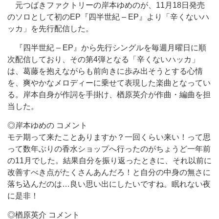
元つばきファクトリーの岸本ゆめのが、11月18日発売
のソロとして初のEP『四半世紀 – EP』より「辛くないハ
ッカ」を先行配信した。
『四半世紀 – EP』から先行シングルを毎週月曜日に順
次配信しており、その第4弾となる「辛くないハッカ」
は、葛藤を抱えながらも前向きに歩み出そうとする心情
を、爽やかなメロディーに乗せて表現した楽曲となってい
る。岸本自身が作詞を手掛け、楢原英介が作曲・編曲を担
当した。
◎岸本ゆめの コメント
モテ期って来たことありますか？一回くらい来い！って思
って数年ぶりの香水ショップへ行ったのがちょうど一年前
の11月でした。結果自分を振り返ったときに、それ以前に
改善すべき点がたくさんあんだろ！と自分の中身の無さに
落ち込んだのは…良い思い出にしたいですね。眠れない夜
に是非！
◎楢原英介 コメント