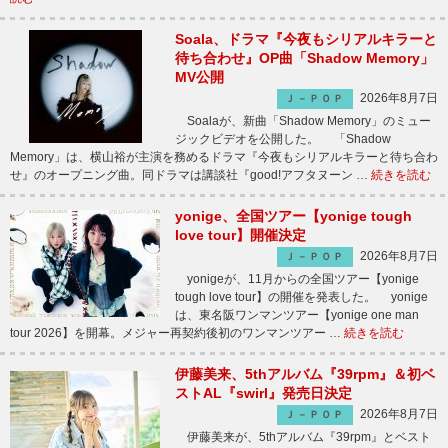
Soala、ドラマ『今夜もシリアルキラーと
待ち合わせ』OP曲「Shadow Memory」
MV公開
2026年8月7日
Ｊ－ＰＯＰ
Soalaが、新曲「Shadow Memory」のミュー
ジックビデオを公開した。 「Shadow
Memory」は、横山裕が主演を務めるドラマ『今夜もシリアルキラーと待ち合わ
せ』のオープニング曲。同ドラマは講談社『good!アフタヌーン …
続きを読む
yonige、全国ツアー【yonige tough
love tour】開催決定
2026年8月7日
Ｊ－ＰＯＰ
yonigeが、11月からの全国ツアー【yonige
tough love tour】の開催を発表した。 yonige
は、東名阪ワンマンツアー【yonige one man
tour 2026】を開幕。メジャー再契約後初のワンマンツアー …
続きを読む
伊藤美来、5thアルバム『39rpm』＆初ベ
ストAL『swirl』発売日決定
2026年8月7日
Ｊ－ＰＯＰ
伊藤美来が、5thアルバム『39rpm』とベスト