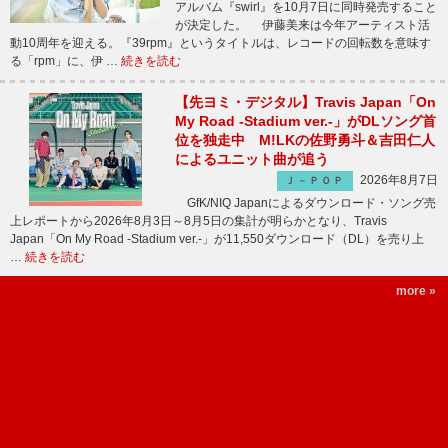
アルバム『swirl』を10月7日に同時発売すること
が決定した。 伊藤美来は今年アーティスト活
動10周年を迎える。『39rpm』というタイトルは、レコードの回転数を意味す
る「rpm」に、伊 …
続きを読む
【先ヨミ・デジタル】Travis Japan「On
My Road -Stadium ver.-」がDLソング首
位を独走中 M!LKの佐野勇斗＆吉田仁人
によるユニット曲が追う
2026年8月7日
Ｊ－ＰＯＰ
GfK/NIQ Japanによるダウンロード・ソング売
上レポートから2026年8月3日～8月5日の集計が明らかとなり、Travis
Japan「On My Road -Stadium ver.-」が11,550ダウンロード（DL）を売り上
…
続きを読む
more »