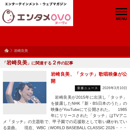
MENU
岩崎良美
岩崎良美
２
「
」に関連する
件の記事
岩崎良美、「タッチ」歌唱映像が公
開
2026年3月10日
音楽ニュース
岩崎良美が2015年に出演し「タッチ」
を披露したNHK『新・BS日本のうた』の
映像がYouTubeにて公開された。 1985
年にリリースされた「タッチ」はTVアニ
メ『タッチ』の主題歌で、甲子園での応援歌として歌い継がれてい
る楽曲。 現在、WBC（WORLD BASEBALL CLASSIC 2026・・・