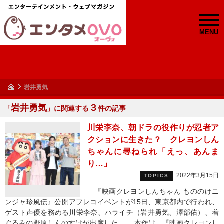
MENU
岩井勇気
岩井勇気
３
「
」に関連する
件の記事
川栄李奈、朝ドラの役作りが忍者ア
クションに生きた？ クレヨンしん
ちゃんに尋ねられ「えっ、あんま
り…」
2022年3月15日
TOPICS
『映画クレヨンしんちゃん もののけニ
ンジャ珍風伝』公開アフレコイベントが15日、東京都内で行われ、
ゲスト声優を務める川栄李奈、ハライチ（岩井勇気、澤部佑）、着
ぐるみの野原しんのすけが出席した。 本作は、『映画クレヨンし