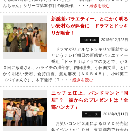
んちゃん』シリーズ第30作目の最新作。・・・
続きを読む
新感覚バラエティー、とにかく明る
い安村らが餌食に ドラマとドッキ
リが融合！
2015年12月23日
TOPICS
ドラマがリアルなドッキリで完結する
というテレビ朝日の新感覚バラエティー
番組「ドッキリはドラマのあとで」が３
０日に放送され、ハライチの澤部佑、内田理央、小日向文世、とに
かく明るい安村、倉持由香、渡辺麻友（ＡＫＢ４８）、小峠英二
（バイきんぐ）、木下隆行（Ｔ・・・
続きを読む
ニッチェ江上、バンドマンと“同
居”？ 彼からのプレゼントは「全
部ハンカチ」
2013年9月11日
ニュース
お笑いコンビ３組によるＤＶＤ発売記
念イベントが１０日、東京都内で行会わ