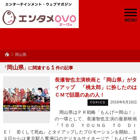
MENU
岡山県
岡山県
１
「
」に関連する
件の記事
長瀬智也主演映画と「岡山県」がタ
イアップ 「桃太郎」に扮したのは
ＣＭで話題のあの人！
2016年6月16日
TOPICS
岡山県はＰＲ戦略「もんげー岡山！」
の一環として、長瀬智也主演の最新映画
『ＴＯＯ ＹＯＵＮＧ ＴＯ ＤＩ
Ｅ！ 若くして死ぬ』とタイアップしたプロモーションを開始。１
３日からは東京駅八重洲口のデジタルサイネージで「もんげー岡