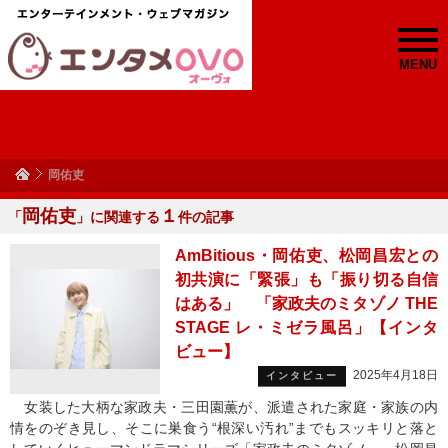
MENU
岡佑吏
岡佑吏
１
「
」に関連する
件の記事
AmBitious・岡佑吏、松岡昌宏との
初共演に「緊張」も「振り切る自信
はある」 「家政夫のミタゾノ THE
STAGE レ・ミゼラ風呂」【インタ
ビュー】
2025年4月18日
インタビュー
女装した大柄な家政夫・三田園薫が、派遣された家庭・家族の内
情をのぞき見し、そこに巣食う“根深い汚れ”までもスッキリと落と