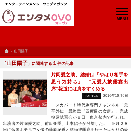
MENU
山田陽子
山田陽子
１
「
」に関連する
件の記事
片岡愛之助、結婚は「やはり相手を
思う気持ち」 “元愛人披露宴出
席”報道には肩をすくめる
2016年10月6日
TOPICS
スカパー！時代劇専門チャンネル「鬼
平外伝 最終章『四度目の女房』」完成
披露試写会が６日、東京都内で行われ、
出演者の片岡愛之助、前田亜季、山本陽子が登壇した。 ９月２８
日に帝国ホテルで女優の藤原紀香と結婚披露宴を行ったばかりの愛