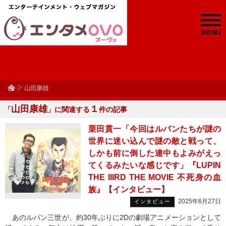
MENU
山田康雄
山田康雄
１
「
」に関連する
件の記事
栗田貫一「今回はルパンたちが謎の
世界に迷い込んで謎の敵と戦って、
しかも前に倒した連中もよみがえっ
てくるみたいな感じです」『LUPIN
THE IIIRD THE MOVIE 不死身の血
族』【インタビュー】
2025年6月27日
インタビュー
あのルパン三世が、約30年ぶりに2Dの劇場アニメーションとして