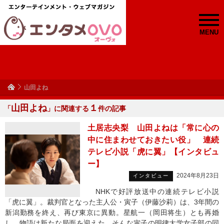
MENU
山田よね
山田よね
１
「
」に関連する
件の記事
土居志央梨 山田よねは「常に心の
中に住まわせておきたい役」 連続
テレビ小説「虎に翼」【インタビュ
ー】
2024年8月23日
インタビュー
NHKで好評放送中の連続テレビ小説
「虎に翼」。裁判官となった主人公・寅子（伊藤沙莉）は、3年間の
新潟勤務を終え、再び東京に異動。星航一（岡田将生）とも再婚
し、物語は新たな局面を迎えた。そんな寅子の明律大学女子部の同