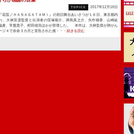
2017年12月16日
TOPICS
花筺／ＨＡＮＡＧＡＴＡＭＩ』の初日舞台あいさつが１６日、東京都内
れ、大林宣彦監督と出演者の窪塚俊介、満島真之介、矢作穂香、山崎紘
脇麦、常盤貴子、村田雄浩ほかが登壇した。 本作は、大林監督が肺がん
ージ４で余命３カ月と宣告された後・・・
続きを読む