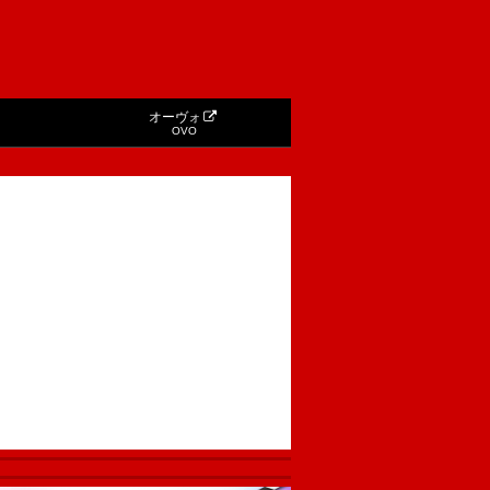
オーヴォ
OVO