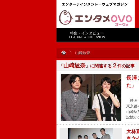
特集・インタビュー
FEATURE & INTERVIEW
山崎紘奈
山崎紘奈
２
「
」に関連する
件の記事
長澤
た」
映画『
東京都
山崎紘
記憶が
大林
真之