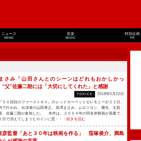
ニュース
音楽
特別企画
NEWS
MUSIC
PR
まさみ「山田さんとのシーンはどれもおかしかっ
 “父”佐藤二朗には「大切にしてくれた」と感謝
2018年5月22日
TOPICS
５０回目のファーストキス』のレッドカーペットセレモニーが２２日、
内で行われ、出演者の山田孝之、長澤まさみ、ムロツヨシ、勝矢、太賀、
菜、佐藤二朗が参加した。 本作は、２００４年の同名米映画が原案で、
１日で消えてしまうヒロインに思・・・
続きを読む
宣彦監督「あと３０年は映画を作る」 窪塚俊介、満島
介らが感謝の言葉