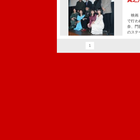
映画『
で行わ
奈、門
のステ
1