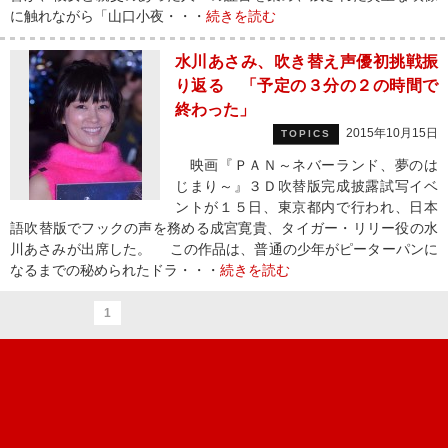
に触れながら「山口小夜・・・
続きを読む
水川あさみ、吹き替え声優初挑戦振
り返る 「予定の３分の２の時間で
終わった」
2015年10月15日
TOPICS
映画『ＰＡＮ～ネバーランド、夢のは
じまり～』３Ｄ吹替版完成披露試写イベ
ントが１５日、東京都内で行われ、日本
語吹替版でフックの声を務める成宮寛貴、タイガー・リリー役の水
川あさみが出席した。 この作品は、普通の少年がピーターパンに
なるまでの秘められたドラ・・・
続きを読む
1