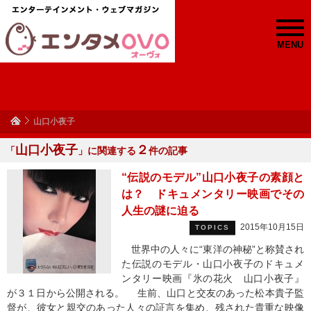
MENU
山口小夜子
山口小夜子
２
「
」に関連する
件の記事
“伝説のモデル”山口小夜子の素顔と
は？ ドキュメンタリー映画でその
人生の謎に迫る
2015年10月15日
TOPICS
世界中の人々に“東洋の神秘”と称賛され
た伝説のモデル・山口小夜子のドキュメ
ンタリー映画『氷の花火 山口小夜子』
が３１日から公開される。 生前、山口と交友のあった松本貴子監
督が、彼女と親交のあった人々の証言を集め、残された貴重な映像