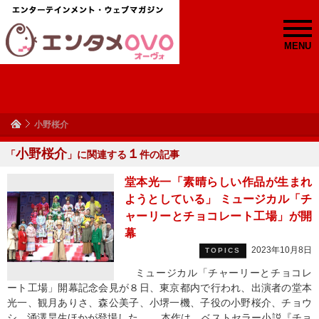
MENU
小野桜介
小野桜介
１
「
」に関連する
件の記事
堂本光一「素晴らしい作品が生まれ
ようとしている」 ミュージカル「チ
ャーリーとチョコレート工場」が開
幕
2023年10月8日
TOPICS
ミュージカル「チャーリーとチョコレ
ート工場」開幕記念会見が８日、東京都内で行われ、出演者の堂本
光一、観月ありさ、森公美子、小堺一機、子役の小野桜介、チョウ
シ、涌澤昊生ほかが登場した。 本作は、ベストセラー小説『チョ