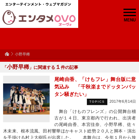
MENU
小野早稀
小野早稀
１
「
」に関連する
件の記事
尾崎由香、「けもフレ」舞台版に意
気込み 「千秋楽までドッタンバッ
タン騒ぎたい」
2017年6月14日
TOPICS
舞台「けものフレンズ」の公開舞台稽
古が１４日、東京都内で行われ、出演者
の尾崎由香、本宮佳奈、小野早稀、佐々
木未来、根本流風、田村響華ほかキャスト総勢２０人と脚本・演出
を手掛ける村上大樹氏が出席した。 本舞台は、今年１月から放