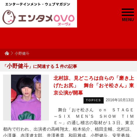
MENU
小野健斗
小野健斗
１
「
」に関連する
件の記事
北村諒、見どころは自らの「磨き上
げたお尻」 舞台「おそ松さん」東
京公演が開幕
2016年10月13日
TOPICS
舞台「おそ松さん ｏｎ ＳＴＡＧＥ
～ＳＩＸ ＭＥＮ’Ｓ ＳＨＯＷ ＴＩＭ
Ｅ～」の通し稽古の取材が１３日、東京
都内で行われ、出演者の高崎翔太、柏木佑介、植田圭輔、北村諒、
小澤廉、赤澤遼太郎、井澤勇貴、和田雅成、小野健斗、安里勇哉、