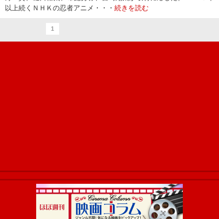
以上続くＮＨＫの忍者アニメ・・・
続きを読む
1