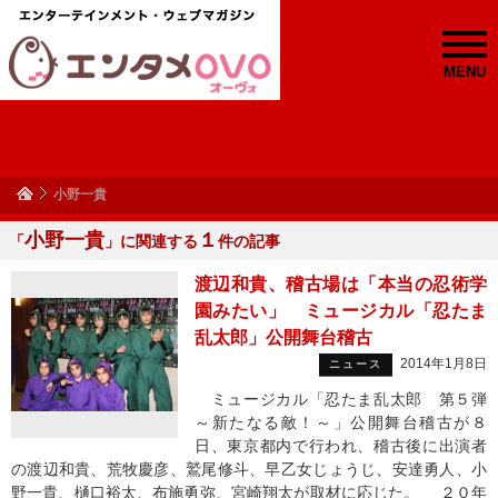
MENU
小野一貴
小野一貴
１
「
」に関連する
件の記事
渡辺和貴、稽古場は「本当の忍術学
園みたい」 ミュージカル「忍たま
乱太郎」公開舞台稽古
2014年1月8日
ニュース
ミュージカル「忍たま乱太郎 第５弾
～新たなる敵！～」公開舞台稽古が８
日、東京都内で行われ、稽古後に出演者
の渡辺和貴、荒牧慶彦、鷲尾修斗、早乙女じょうじ、安達勇人、小
野一貴、樋口裕太、布施勇弥、宮崎翔太が取材に応じた。 ２０年