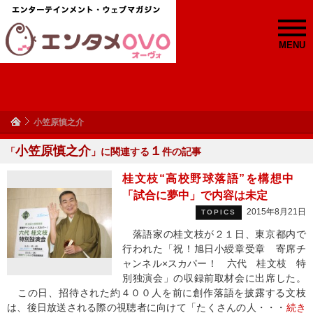
MENU
小笠原慎之介
小笠原慎之介
１
「
」に関連する
件の記事
桂文枝“高校野球落語”を構想中
「試合に夢中」で内容は未定
2015年8月21日
TOPICS
落語家の桂文枝が２１日、東京都内で
行われた「祝！旭日小綬章受章 寄席チ
ャンネル×スカパー！ 六代 桂文枝 特
別独演会」の収録前取材会に出席した。
この日、招待された約４００人を前に創作落語を披露する文枝
は、後日放送される際の視聴者に向けて「たくさんの人・・・
続き