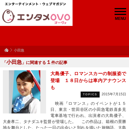
MENU
小田急
小田急
１
「
」に関連する
件の記事
大島優子、ロマンスカーの制服姿で
登場 １８日からは車内アナウンス
も
2015年7月15日
TOPICS
映画『ロマンス』のイベントが１５
日、東京・世田谷区の小田急電鉄喜多見
電車基地で行われ、出演者の大島優子、
大倉孝二、タナダユキ監督が登場した。 この作品は、箱根の景勝
地を舞台とした、たった一日の出会いと別れを描いた旅物語。大島