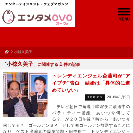
MENU
小椋久美子
小椋久美子
１
「
」に関連する
件の記事
トレンディエンジェル斎藤司が“ア
イプチ”告白 結婚は「具体的に進
めていない」
2016年1月9日
TOPICS
テレビ朝日で毎週土曜深夜に放送中の
バラエティー番組「あいつ今何して
る？」が２０日午後７時から「あいつ今
何してる？ ゴールデンＳＰ」として初ゴールデン放送することに
なり、ゲスト出演者の爆笑問題・田中裕二、トレンディエンジェ