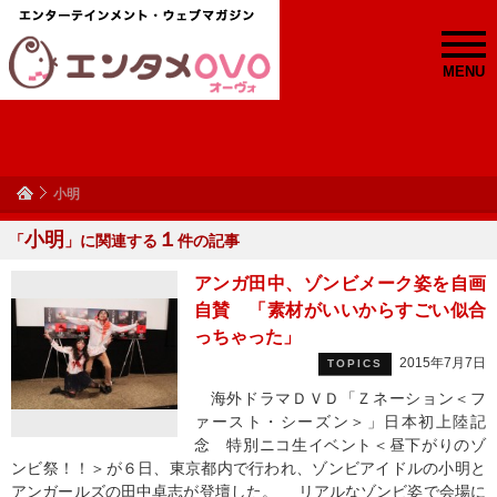
MENU
小明
小明
１
「
」に関連する
件の記事
アンガ田中、ゾンビメーク姿を自画
自賛 「素材がいいからすごい似合
っちゃった」
2015年7月7日
TOPICS
海外ドラマＤＶＤ「Ｚネーション＜フ
ァースト・シーズン＞」日本初上陸記
念 特別ニコ生イベント＜昼下がりのゾ
ンビ祭！！＞が６日、東京都内で行われ、ゾンビアイドルの小明と
アンガールズの田中卓志が登壇した。 リアルなゾンビ姿で会場に