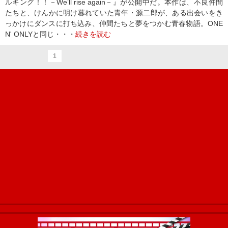
ルキング！！－Weʼll rise again－』が公開中だ。本作は、不良仲間
たちと、けんかに明け暮れていた青年・源二郎が、ある出会いをき
っかけにダンスに打ち込み、仲間たちと夢をつかむ青春物語。ONE
N' ONLYと同じ・・・
続きを読む
1