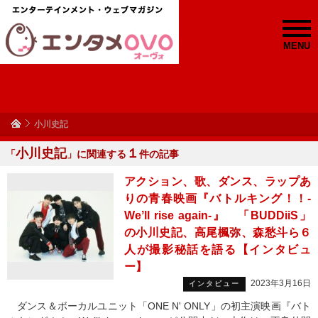
MENU
小川史記
小川史記
１
「
」に関連する
件の記事
アクション、歌、ダンス、ラップあ
りの青春映画『バトルキング！！-
Weʼll rise again-』 「BUDDiiS」
の小川史記、高尾楓弥、森愁斗ら６
人が撮影秘話を語る【インタビュ
ー】
2023年3月16日
インタビュー
ダンス＆ボーカルユニット「ONE N' ONLY」の初主演映画『バト