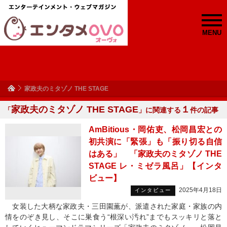
MENU
家政夫のミタゾノ THE STAGE
家政夫のミタゾノ THE STAGE
１
「
」に関連する
件の記事
AmBitious・岡佑吏、松岡昌宏との
初共演に「緊張」も「振り切る自信
はある」 「家政夫のミタゾノ THE
STAGE レ・ミゼラ風呂」【インタ
ビュー】
2025年4月18日
インタビュー
女装した大柄な家政夫・三田園薫が、派遣された家庭・家族の内
情をのぞき見し、そこに巣食う“根深い汚れ”までもスッキリと落と