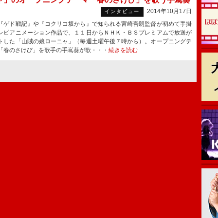
2014年10月17日
インタビュー
ゲド戦記』や『コクリコ坂から』で知られる宮崎吾朗監督が初めて手掛
レビアニメーション作品で、１１日からＮＨＫ・ＢＳプレミアムで放送が
トした「山賊の娘ローニャ」（毎週土曜午後７時から）。オープニングテ
「春のさけび」を歌手の手嶌葵が歌・・・
続きを読む