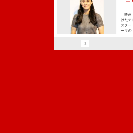
映画『
けたテ
スター
ーマの
1