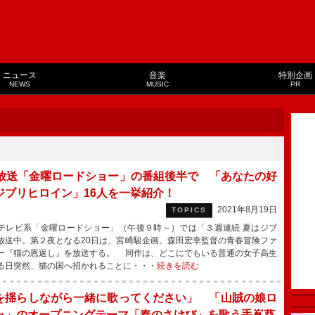
ニュース
音楽
特別企画
NEWS
MUSIC
PR
日放送「金曜ロードショー」の番組後半で 「あなたの好
ジブリヒロイン」16人を一挙紹介！
2021年8月19日
TOPICS
レビ系「金曜ロードショー」（午後９時～）では「３週連続 夏はジブ
放送中。第２夜となる20日は、宮崎駿企画、森田宏幸監督の青春冒険ファ
ー『猫の恩返し』を放送する。 同作は、どこにでもいる普通の女子高生
る日突然、猫の国へ招かれることに・・・
続きを読む
を揺らしながら一緒に歌ってください」 「山賊の娘ロ
ャ」のオープニングテーマ「春のさけび」を歌う手嶌葵