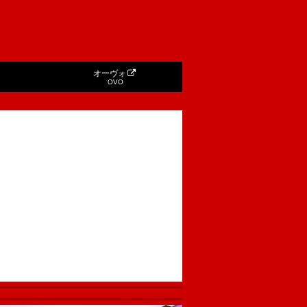
オーヴォ
OVO