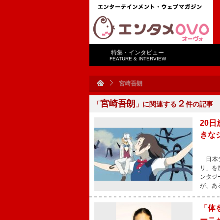
特集・インタビュー
FEATURE & INTERVIEW
宮崎吾朗
宮崎吾朗
２
「
」に関連する
件の記事
20
きな
日本テ
リ」を
ンタジ
が、あ
「体
ーニ