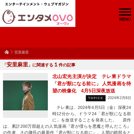
MENU
安里麻里
安里麻里
１
「
」に関連する
件の記事
北山宏光主演が決定 テレ東ドラマ
「君が獣になる前に」 人気漫画を待
望の映像化 4月5日深夜放送
2024年2月8日
TOPICS
テレ東は、2024年4月5日（金）深夜24
時12分から、ドラマ24「君が獣になる前
に」を放送することを発表した。 原作
は、累計200万部超えの人気漫画『君が僕らを悪魔と呼んだころ』
の作者、さの隆氏の最新作『君が獣になる前に』。人間の暗部をと