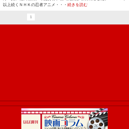
以上続くＮＨＫの忍者アニメ・・・
続きを読む
1