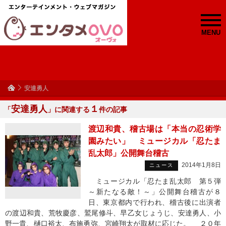
MENU
安達勇人
安達勇人
１
「
」に関連する
件の記事
渡辺和貴、稽古場は「本当の忍術学
園みたい」 ミュージカル「忍たま
乱太郎」公開舞台稽古
2014年1月8日
ニュース
ミュージカル「忍たま乱太郎 第５弾
～新たなる敵！～」公開舞台稽古が８
日、東京都内で行われ、稽古後に出演者
の渡辺和貴、荒牧慶彦、鷲尾修斗、早乙女じょうじ、安達勇人、小
野一貴、樋口裕太、布施勇弥、宮崎翔太が取材に応じた。 ２０年