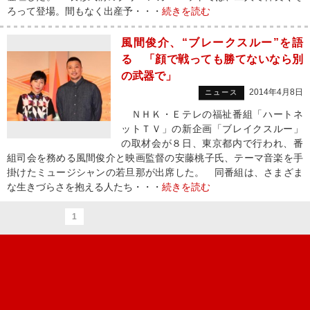
ろって登場。間もなく出産予・・・
続きを読む
風間俊介、“ブレークスルー”を語
る 「顔で戦っても勝てないなら別
の武器で」
2014年4月8日
ニュース
ＮＨＫ・Ｅテレの福祉番組「ハートネ
ットＴＶ」の新企画「ブレイクスルー」
の取材会が８日、東京都内で行われ、番
組司会を務める風間俊介と映画監督の安藤桃子氏、テーマ音楽を手
掛けたミュージシャンの若旦那が出席した。 同番組は、さまざま
な生きづらさを抱える人たち・・・
続きを読む
1