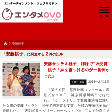
MENU
安藤桃子
安藤桃子
２
「
」に関連する
件の記事
安藤サクラ＆桃子、姉妹で“Ｗ受賞”
桃子「妹を傷つけるのが一番怖か
った」
2015年2月11日
TOPICS
「第６９回 毎日映画コンクール」表
彰式が１０日、神奈川県川崎市で行わ
れ、『０．５ミリ』で女優主演賞に輝い
た女優の安藤サクラと、同作で脚本賞を受賞した姉の安藤桃子氏が
登壇した。 表彰式前のグリーンカーペットでは、二人で仲良くそ