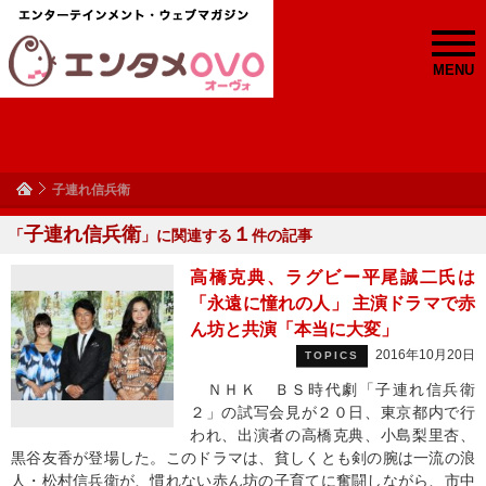
MENU
子連れ信兵衛
子連れ信兵衛
１
「
」に関連する
件の記事
高橋克典、ラグビー平尾誠二氏は
「永遠に憧れの人」 主演ドラマで赤
ん坊と共演「本当に大変」
2016年10月20日
TOPICS
ＮＨＫ ＢＳ時代劇「子連れ信兵衛
２」の試写会見が２０日、東京都内で行
われ、出演者の高橋克典、小島梨里杏、
黒谷友香が登場した。このドラマは、貧しくとも剣の腕は一流の浪
人・松村信兵衛が、慣れない赤ん坊の子育てに奮闘しながら、市中