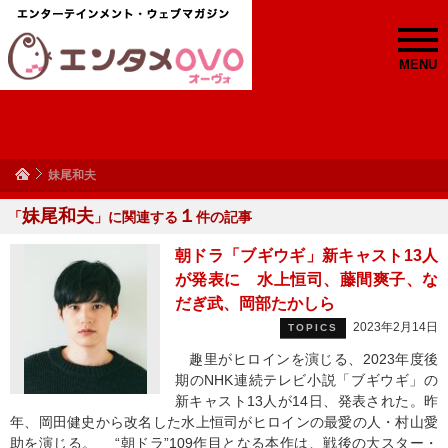
MENU
妹尾和夫
妹尾和夫
１
「
」に関連する
件の記事
朝ドラ「ブギウギ」新キャスト13人
が発表に 水上恒司、藤間爽子、な
だぎ武、岡部たかしら
2023年2月14日
TOPICS
趣里がヒロインを演じる、2023年度後
期のNHK連続テレビ小説「ブギウギ」の
新キャスト13人が14日、発表された。昨
年、岡田健史から改名した水上恒司がヒロインの最愛の人・村山愛
助を演じる。 “朝ドラ”109作目となる本作は、戦後の大スター・