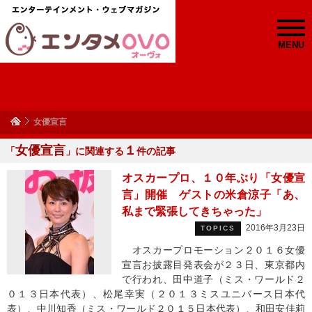
MENU
女優宣言
女優宣言
１
「
」に関連する
件の記事
オスカープロ、１０年ぶり「女優宣
言」開催 ゲストの米倉涼子「あ、
私まで緊張してきちゃった」
2016年3月23日
TOPICS
オスカープロモーション２０１６女優
宣言お披露目発表会が２３日、東京都内
で行われ、田中道子（ミス・ワールド２
０１３日本代表）、松尾幸実（２０１３ミスユニバース日本代
表）、中川知香（ミス・ワールド２０１５日本代表）、和田安佳莉