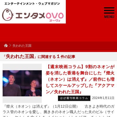
MENU
失われた王国
失われた王国
１
「
」に関連する
件の記事
【週末映画コラム】9割のネオンが
姿を消した香港を舞台にした『燈火
（ネオン）は消えず』／前作にも増
してスケールアップした『アクアマ
ン／失われた王国』
2024年1月11日
ほぼ週刊映画コラム
『燈火（ネオン）は消えず』（1月12日公開） 古きよき時代のガ
ラス管のネオンを愛し、腕ききのネオン職人だった夫のビル（サイ